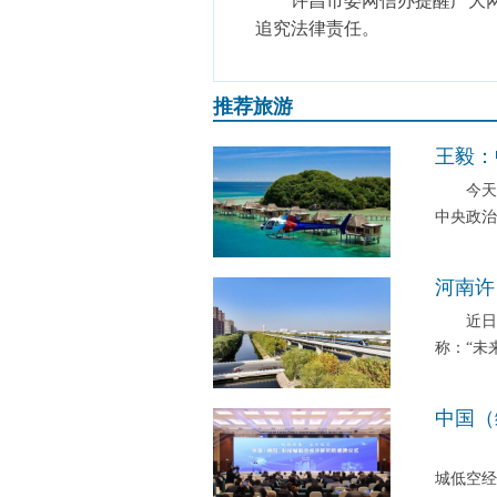
许昌市委网信办提醒广大网民
追究法律责任。
推荐旅游
王毅：
今天（
中央政治
河南许
近日，
称：“未
中国（
3月2
城低空