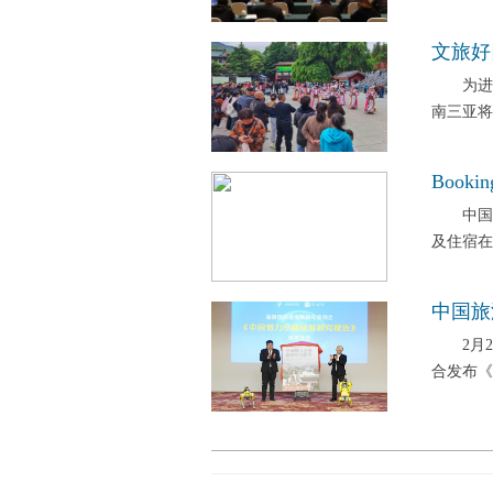
文旅好
为进一
南三亚将
Booki
中国上海，
及住宿在
中国旅
2月2
合发布《