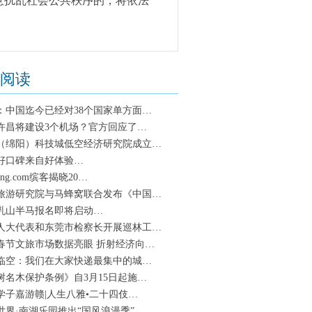
扰乱社会公共秩序的，将依法
阅读
：中国迄今已经对38个国家单方面…
许昌将建设3个机场？官方回应了…
（绵阳）科技城低空经济研究院成立…
好口碑来自好体验…
king.com缤客揭晓20…
旅游研究院与马蜂窝联合发布《中国…
25乳山半马报名即将启动…
人大代表和东莞市检察长开展巡林工…
春节文旅市场数据亮眼 折射经济向…
临空：我们在大家快递最集中的城…
树名木保护条例》自3月15日起施…
学子嘉游赣|人生八雅•二十四伎…
世界·南湖乐园推出“国风浪漫季”…