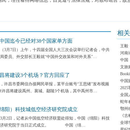
，理性看待网络信息，自觉遵守法律法规，对散布谣言，故意
相关
中国迄今已经对38个国家单方面
王毅
3月7日）上午，十四届全国人大三次会议举行记者会，中共
河南
局委员、外交部长王毅就“中国外交政策和对外关系”…
中国
文旅
Boo
昌将建设3个机场？官方回应了
中国
许昌市委网信办接网民举报，某平台账号“王思绪”发布视频
20
来许昌将建设禹州、襄城、鄢陵3个机场，其中禹州市…
全国
蛇年
绵阳）科技城低空经济研究院成立
鄂州
《古
日，记者从中国低空经济联盟处得知，中国（绵阳）科技
全球
经济研究院于当日正式成立。 中国（绵…
星纪