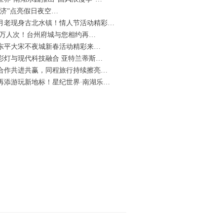
经济”点亮假日夜空…
月老现身古北水镇！情人节活动精彩…
5.3万人次！台州府城与您相约再…
25东平大宋不夜城新春活动精彩来…
彩灯与现代科技融合 亚特兰蒂斯…
合作共进共赢，同程旅行持续擦亮…
再添游玩新地标！星纪世界·南湖乐…