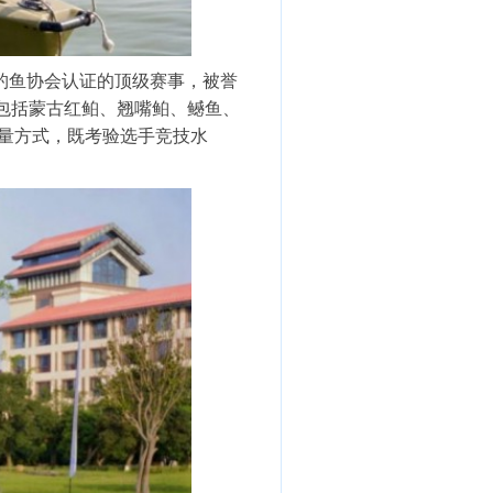
钓鱼协会认证的顶级赛事，被誉
鱼包括蒙古红鲌、翘嘴鲌、鳡鱼、
计量方式，既考验选手竞技水