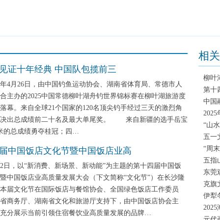
相关
见证十年经典 中国队包揽前三
柳叶
年4月26日，由中国钓鱼运动协会、湖南省体育局、常德市人
第十
合主办的2025中国常德柳叶湖舟钓世界锦标赛在柳叶湖旅游度
中国
落幕。来自全球21个国家的120名顶尖钓手经过三天的激烈角
20
终决出总成绩前二十名及最大单尾奖。 来自新疆的选手岳宝
“山
厘米的总成绩勇夺桂冠；四…
五一
“周
届中国饭店文化节暨中国饭店业高
五指
日，以“新消费、新场景、新动能”为主题的第十四届中国饭
东莞
暨中国饭店业高质量发展大会（下文简称“文化节”）在长沙隆
克旗
本届文化节在国际饭店与餐馆协会、全国绿色饭店工作委员
伊犁
省商务厅、湖南省文化和旅游厅支持下，由中国饭店协会主
20
充分展示当前引领住宿餐饮业高质量发展的品牌…
元代