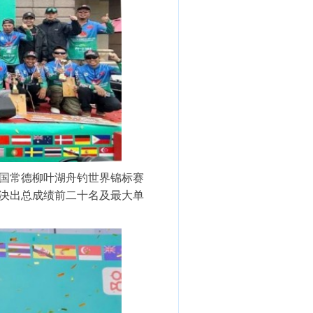
中国常德柳叶湖舟钓世界锦标赛
终决出总成绩前二十名及最大单