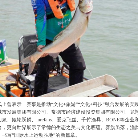
表示，赛事是推动“文化+旅游”“文化+科技”融合发展的实践，
城市发展集团有限公司、常德市经济建设投资集团有限公司、龙
、鲲轮跃麟、lurefans、爱克飞丝、千竹渔具、BONE等企
台，更向世界展示了常德的生态之美与文化底蕴。赛旗虽落，渔
书写“国际水上运动胜地”的新篇章。