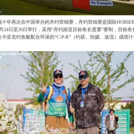
十年再次在中国举办的舟钓世锦赛，舟钓世锦赛是国际HOBIE
4月24日至26日举行，采用“舟钓路亚目标鱼长度赛”赛制，目标
卡亚克钓鱼艇配合环保的“C-P-R”（钓获、拍摄、放流）成绩