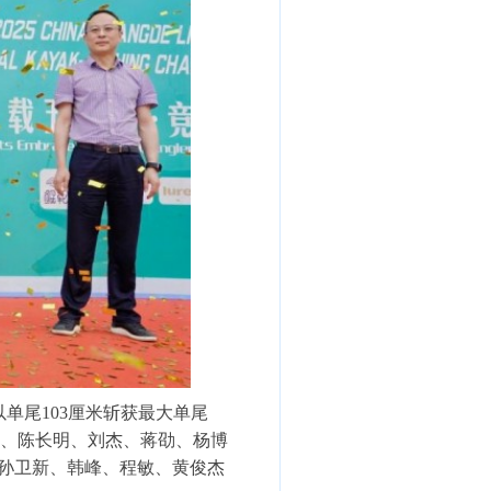
单尾103厘米斩获最大单尾
海洋、陈长明、刘杰、蒋劭、杨博
、孙卫新、韩峰、程敏、黄俊杰