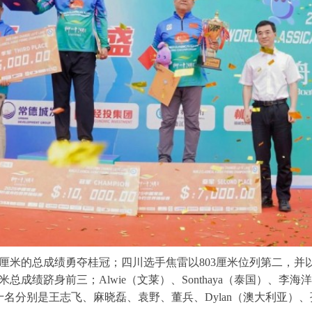
米的总成绩勇夺桂冠；四川选手焦雷以803厘米位列第二，并以
米总成绩跻身前三；Alwie（文莱）、Sonthaya（泰国）、李
名分别是王志飞、麻晓磊、袁野、董兵、Dylan（澳大利亚）