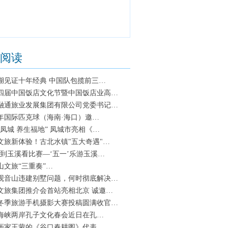
阅读
湖见证十年经典 中国队包揽前三…
四届中国饭店文化节暨中国饭店业高…
融通旅业发展集团有限公司党委书记…
25年国际匹克球（海南·海口）邀…
水凤城 养生福地” 凤城市亮相《…
文旅新体验！古北水镇"五大奇遇"…
末到玉溪看比赛—‘五一’乐游玉溪…
山文旅“三重奏”…
观音山违建别墅问题，何时彻底解决…
文旅集团推介会首站亮相北京 诚邀…
冬季旅游手机摄影大赛投稿圆满收官…
25海峡两岸孔子文化春会近日在孔…
画家王蒙的《谷口春耕图》代表…