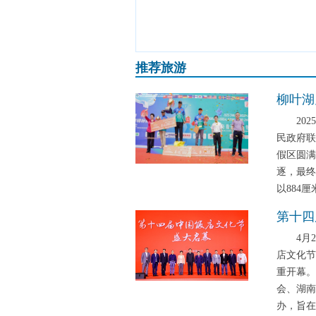
推荐旅游
柳叶湖
2025
民政府联
假区圆满
逐，最
以884
第十四
4月22
店文化节
重开幕。
会、湖南
办，旨在