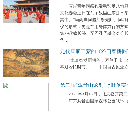
两岸青年同祭孔活动现场八佾舞表
文化春会近日在孔子故里山东曲阜举
其中。“当两岸同胞共祭先师、同习
仪的形式，更是在用身体力行的方式
第79代嫡长孙、至圣孔子基金会
华…
元代画家王蒙的《谷口春耕图
“土膏欲动雨频催，万草千花一饷
春耕农忙时节。 中国自古以农立
第二届“观音山论剑”呼吁落实
2025年3月15日，北京召开第二
——广东观音山国家森林公园”研讨