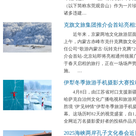
（以下简称东莞观音山）作为一片
诸多违建…
克旗文旅集团推介会首站亮相
近年来，京蒙两地文化旅游层面交
上午，内蒙古赤峰市克什克腾旗文
任公司“歌游内蒙古·玩转克什克腾”
介会首站-北京站即将亮相通州领展
于春天启程的旅行，正在一场场声
施。 …
伊犁冬季旅游手机摄影大赛投
4月8日，由江苏省对口支援新疆
哈萨克自治州文化广播电视和旅游局
胜境 '伊'见钟情”伊犁冬季旅游手
幕。这场历时82天的视觉盛宴，自1
全网近万名摄影爱好者的投稿作品共
2025海峡两岸孔子文化春会