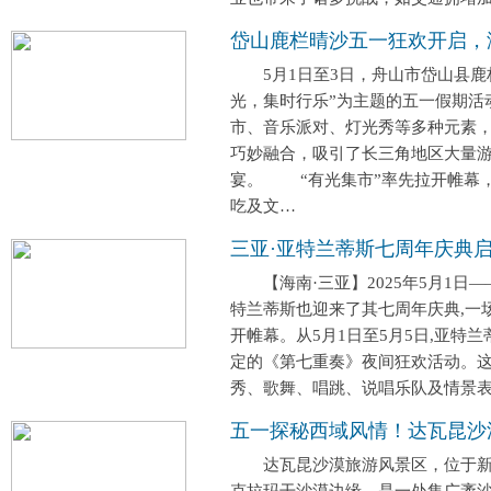
岱山鹿栏晴沙五一狂欢开启，
5月1日至3日，舟山市岱山县鹿
光，集时行乐”为主题的五一假期活
市、音乐派对、灯光秀等多种元素
巧妙融合，吸引了长三角地区大量
宴。 “有光集市”率先拉开帷幕
吃及文…
三亚·亚特兰蒂斯七周年庆典启
【海南·三亚】2025年5月1日—
特兰蒂斯也迎来了其七周年庆典,一
开帷幕。从5月1日至5月5日,亚特
定的《第七重奏》夜间狂欢活动。
秀、歌舞、唱跳、说唱乐队及情景表
五一探秘西域风情！达瓦昆沙
达瓦昆沙漠旅游风景区，位于新
克拉玛干沙漠边缘，是一处集广袤