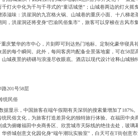
万千灯火中化为千与千寻式的“童话城堡”；山城巷两边的灯火摇
增添滋味：洪崖洞的九宫格火锅、山城巷的重庆小面、十八梯老
期间，洪崖洞还将变身“巴渝民俗集市”，旅客可以穿梭在古风市
于重庆繁华的市中心，片刻即可到达热门地标。定制化豪华寝具
旅居的每个瞬间。此外，每间客房均配备全景落地窗，可在58层
，山城夜景的磅礴与浪漫尽收眼底。酒店以现代设计诠释山城独特
201号58层
传统民俗
客最新数据显示，中国旅客在端午假期有关深圳的搜索量增加了187
传统民俗文化，为旅客打造差异化的独特旅行体验。在福田中央
则成为俯瞰福田中央商务区、欣赏城市天际线的绝佳去处，玻璃
华侨城创意文化园化身“端午潮玩实验室”，白天可在T街创意市