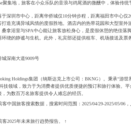
house聚集地，旅客在小众乐队的音浪与鸡尾酒的微醺中，体验传
落于深圳市中心，距离华侨城仅10分钟步程，距离福田市中心仅2
客打造充满异域风情的度假胜地。酒店内的热带花园和大型室外游
，桑拿浴室与SPA中心能让旅客放松身心，是度假休憩的绝佳落
荫环绕的静谧与生机。此外，礼宾部还提供租车、机场接送及票
城深南大道9009号
于Booking Holdings集团（纳斯达克上市公司：BKNG）。秉承“
投身数字科技领域，致力于为消费者提供优质便捷的预订和旅行体验
接，为数百万名旅客提供令人难忘的经历。
客中国旅客搜索数据，搜索时间范围：2025/04/29-2025/05/06，入住
m缤客2025年未来旅行趋势报告。 ↑