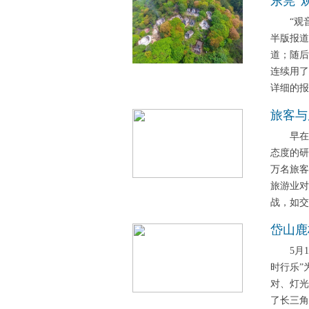
东莞“
“观音山
半版报道
道；随后
连续用了
详细的报
旅客与
早在20
态度的研
万名旅
旅游业对
战，如交
岱山鹿
5月1日
时行乐”
对、灯光
了长三