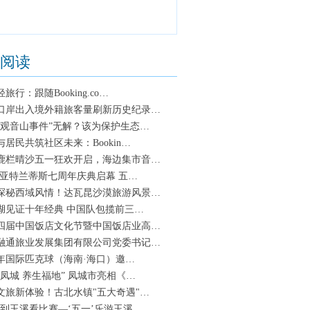
阅读
旅行：跟随Booking.co…
口岸出入境外籍旅客量刷新历史纪录…
“观音山事件”无解？该为保护生态…
与居民共筑社区未来：Bookin…
鹿栏晴沙五一狂欢开启，海边集市音…
·亚特兰蒂斯七周年庆典启幕 五…
探秘西域风情！达瓦昆沙漠旅游风景…
湖见证十年经典 中国队包揽前三…
四届中国饭店文化节暨中国饭店业高…
融通旅业发展集团有限公司党委书记…
25年国际匹克球（海南·海口）邀…
水凤城 养生福地” 凤城市亮相《…
文旅新体验！古北水镇"五大奇遇"…
末到玉溪看比赛—‘五一’乐游玉溪…