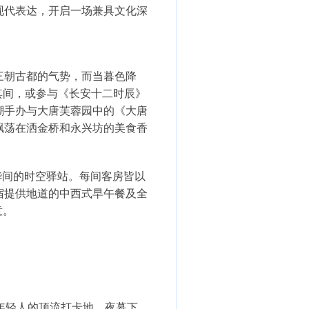
现代表达，开启一场兼具文化深
朝古都的气势，而当暮色降
其间，或参与《长安十二时辰》
潮手办与大唐芙蓉园中的《大唐
飘荡在洒金桥和永兴坊的美食香
华间的时空驿站。每间客房皆以
宿提供地道的中西式早午餐及全
意。
年轻人的顶流打卡地。夜幕下，