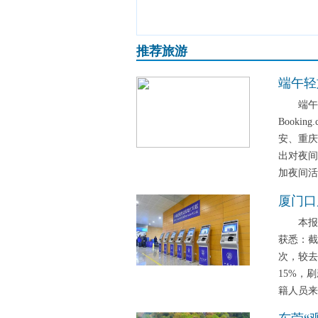
推荐旅游
端午轻旅
端午假
Book
安、重庆
出对夜间
加夜间活
厦门口
本报厦
获悉：截
次，较去
15%，
籍人员来