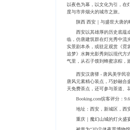
以夜色为幕，以文化为引，在
度与市井烟火的城市之旅。
陕西
西安
｜与盛世大唐的
西安以其雄厚的历史底蕴成为
临，仿唐建筑群在灯光秀中流
实景剧本杀，或驻足观赏《霓
追梦》水舞光影秀则以现代方
气里，从石子馍到蜂蜜凉粽，
西安汉唐驿 - 唐风美学民
唐风元素精心装点，巧妙融合
天免费茶点，还可参与茶道、花
Booking.com缤客评分
：9.6
地址
：西安，新城区，西
重庆
｜魔幻山城的灯火盛
被誉为“3D立体夜景博物馆