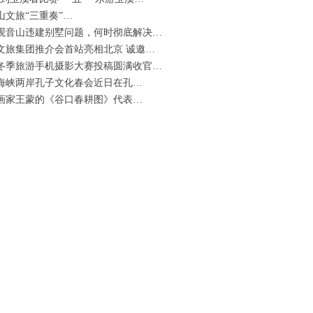
山文旅“三重奏”…
观音山违建别墅问题，何时彻底解决…
文旅集团推介会首站亮相北京 诚邀…
冬季旅游手机摄影大赛投稿圆满收官…
25海峡两岸孔子文化春会近日在孔…
画家王蒙的《谷口春耕图》代表…