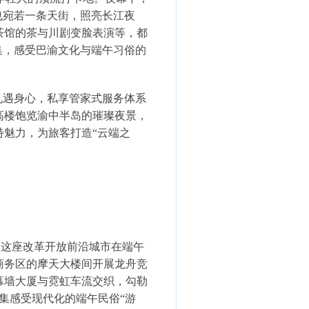
曳宛若一条天街，照亮长江夜
茶馆的茶与川剧变脸表演等，都
集，感受巴渝文化与端午习俗的
礼遇身心，私享管家式服务体系
高楼饱览渝中半岛的璀璨夜景，
魅力，为旅客打造“云端之
%。这座改革开放前沿城市在端午
商务区的摩天大楼间开展龙舟竞
幕墙大厦与霓虹车流交织，勾勒
集感受现代化的端午民俗“游