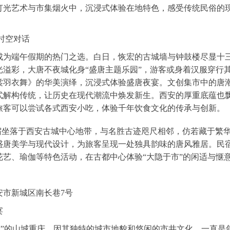
灯光艺术与市集烟火中，沉浸式体验在地特色，感受传统民俗的
时空对话
端午假期的热门之选。白日，恢宏的古城墙与钟鼓楼尽显十三
光溢彩，大唐不夜城化身“盛唐主题乐园”，游客或身着汉服穿行
裳羽衣舞》的华美演绎，沉浸式体验盛唐夜宴。文创集市中的唐
式解构传统，让历史在现代潮流中焕发新生。西安的厚重底蕴也
旅客可以尝试各式西安小吃，体验千年饮食文化的传承与创新。
宿
坐落于西安古城中心地带，与名胜古迹咫尺相邻，仿若藏于繁
盛唐美学与现代设计，为旅客呈现一处独具韵味的唐风雅居。民
艺、瑜伽等特色活动，在古都中心体验“大隐于市”的闲适与惬
安市新城区南长巷7号
宴
”的山城重庆，因其独特的城市地貌和悠闲的市井文化，一直是