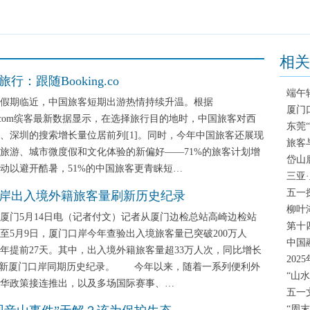
相关
行：跟随Booking.co
端午轻
期临近，中国旅客短期出游热情持续升温。根据
厦门
ing.com缤客最新数据显示，在选择旅行目的地时，中国旅客对西
东莞
、深圳的搜索增长量位居前列[1]。同时，今年中国旅客还展现
旅客
旅游、城市微度假和文化体验的新偏好——71%的旅客计划增
岱山
动以避开酷暑，51%的中国旅客更青睐短…
三亚
五一
岸出入境外籍旅客量刷新历史纪录
柳叶
门5月14日电（记者付文）记者从厦门边检总站高崎边检站
第十
至5月9日，厦门口岸今年查验出入境旅客量已突破200万人
中国
年提前27天。其中，出入境外籍旅客量超33万人次，同比增长
20
刷新厦门口岸同期历史纪录。 今年以来，随着一系列便利外
“山
华政策接连推出，以及多场国际赛事、…
五一
“周