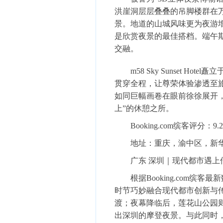
洪崖洞层层叠叠的吊脚楼群在
景。地道的山城风味更为夜游
是欣赏夜景的最佳搭档。端午
交融。
m58 Sky Sunset Hotel
矗立
贯穿全程，让尊荣体验渗透至
如同巨幅画卷在眼前徐徐展开
上”的休憩之所。
Booking.com缤客评分
：9.2
地址
：重庆，渝中区，新华路
广东
深圳
｜现代都市遇上
根据Booking.com缤
时节巧妙融合现代都市创新与
渡；夜幕降临后，莲花山公园
出深圳的摩登夜景。与此同时，