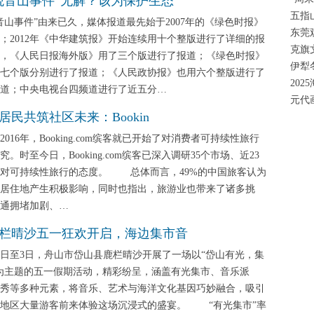
观音山事件”无解？该为保护生态
五指
事件”由来已久，媒体报道最先始于2007年的《绿色时报》
东莞
；2012年《中华建筑报》开始连续用十个整版进行了详细的报
克旗
，《人民日报海外版》用了三个版进行了报道；《绿色时报》
伊犁
七个版分别进行了报道；《人民政协报》也用六个整版进行了
20
道；中央电视台四频道进行了近五分…
元代
居民共筑社区未来：Bookin
16年，Booking.com缤客就已开始了对消费者可持续性旅行
究。时至今日，Booking.com缤客已深入调研35个市场、近23
客对可持续性旅行的态度。 总体而言，49%的中国旅客认为
居住地产生积极影响，同时也指出，旅游业也带来了诸多挑
通拥堵加剧、…
栏晴沙五一狂欢开启，海边集市音
至3日，舟山市岱山县鹿栏晴沙开展了一场以“岱山有光，集
为主题的五一假期活动，精彩纷呈，涵盖有光集市、音乐派
秀等多种元素，将音乐、艺术与海洋文化基因巧妙融合，吸引
角地区大量游客前来体验这场沉浸式的盛宴。 “有光集市”率